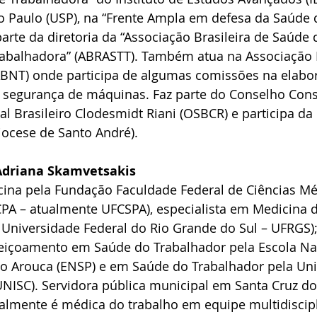
o Paulo (USP), na “Frente Ampla em defesa da Saúde 
parte da diretoria da “Associação Brasileira de Saúde 
rabalhadora” (ABRASTT). Também atua na Associação B
BNT) onde participa de algumas comissões na elabo
 segurança de máquinas. Faz parte do Conselho Cons
al Brasileiro Clodesmidt Riani (OSBCR) e participa da 
iocese de Santo André).
 Adriana Skamvetsakis
na pela Fundação Faculdade Federal de Ciências Mé
CPA – atualmente UFCSPA), especialista em Medicina 
 Universidade Federal do Rio Grande do Sul – UFRGS);
içoamento em Saúde do Trabalhador pela Escola Nac
io Arouca (ENSP) e em Saúde do Trabalhador pela Uni
UNISC). Servidora pública municipal em Santa Cruz do 
ualmente é médica do trabalho em equipe multidiscipl