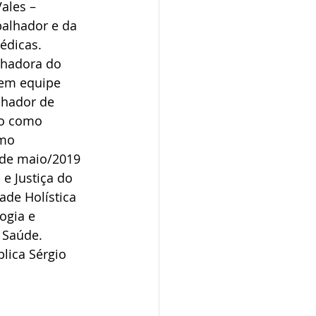
ales – 
balhador e da 
édicas. 
lhadora do 
 em equipe 
lhador de 
ão como 
mo 
 de maio/2019 
e Justiça do 
ade Holística 
ogia e 
 Saúde. 
lica Sérgio 