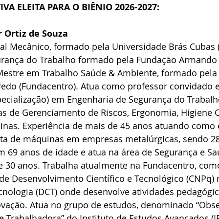
VA ELEITA PARA O BIÊNIO 2026-2027:
r Ortiz de Souza
ial Mecânico, formado pela Universidade Brás Cubas (
rança do Trabalho formado pela Fundação Armando 
Mestre em Trabalho Saúde & Ambiente, formado pela
iredo (Fundacentro). Atua como professor convidado 
ecialização) em Engenharia de Segurança do Trabalh
nas de Gerenciamento de Riscos, Ergonomia, Higiene 
nas. Experiência de mais de 45 anos atuando como 
sta de máquinas em empresas metalúrgicas, sendo 2
em 69 anos de idade e atua na área de Segurança e Sa
e 30 anos. Trabalha atualmente na Fundacentro, como
e Desenvolvimento Científico e Tecnológico (CNPq) n
nologia (DCT) onde desenvolve atividades pedagógica
vação. Atua no grupo de estudos, denominado “Obse
e Trabalhadora” do Instituto de Estudos Avançados (IE