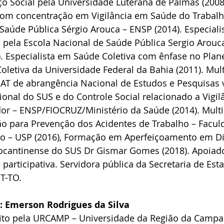
o Social pela Universidade Luterana de Palmas (2008
om concentração em Vigilância em Saúde do Trabalh
Saúde Pública Sérgio Arouca – ENSP (2014). Especiali
pela Escola Nacional de Saúde Pública Sergio Arouca
). Especialista em Saúde Coletiva com ênfase no Plan
Coletiva da Universidade Federal da Bahia (2011). Mul
SAT de abrangência Nacional de Estudos e Pesquisas 
ional do SUS e do Controle Social relacionado a Vigil
or – ENSP/FIOCRUZ/Ministério da Saúde (2014). Multi
ção para Prevenção dos Acidentes de Trabalho – Facu
lo – USP (2016), Formação em Aperfeiçoamento em Dir
ocantinense do SUS Dr Gismar Gomes (2018). Apoiado
e participativa. Servidora pública da Secretaria de Es
T-TO.
o: Emerson Rodrigues da Silva
to pela URCAMP – Universidade da Região da Campan