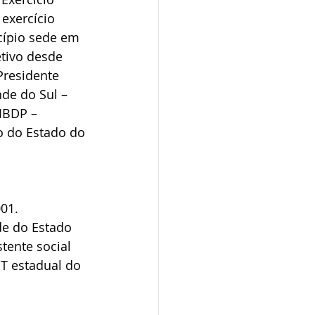
exercício 
ípio sede em 
tivo desde 
Presidente 
de do Sul – 
IBDP – 
o do Estado do 
01. 
de do Estado 
ente social 
T estadual do 