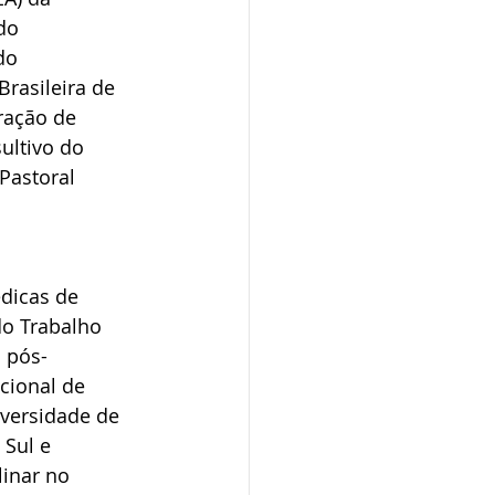
do 
do 
rasileira de 
ração de 
ultivo do 
Pastoral 
dicas de 
do Trabalho 
 pós-
ional de 
versidade de 
Sul e 
inar no 