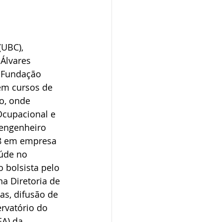
UBC), 
Álvares 
 Fundação 
em cursos de 
o, onde 
Ocupacional e 
engenheiro 
8 em empresa 
úde no 
 bolsista pelo 
a Diretoria de 
s, difusão de 
rvatório do 
A) da 