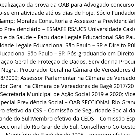
Realização da prova da OAB para Advogado concurso 
se em atividade até os dias de hoje. Sócio Fundador 
&amp; Morales Consultoria e Assessoria Previdenciári
o Previdenciário – ESMAFE RS/UCS Universidade Caxia
o e da Saúde – Faculdade Legale Educacional São Paul
ldade Legale Educacional São Paulo – SP e Direito Púb
ducacional São Paulo – SP. Pós-graduando em Direito
lação Geral de Proteção de Dados. Servidor na Procur
 Negra; Procurador Geral na Câmara de Vereadores d
8/2009; Assessor Parlamentar na Câmara de Vereado
dor Geral na Câmara de Vereadores de Bagé 2017/201
 Secretaria Municipal de Ação Social 2019 e 2020; Vic
pecial Previdência Social – OAB SECCIONAL Rio Grand
o efetivo da CSS – Comissão de Seguridade Social d
rande do Sul;Membro efetivo da CEDS – Comissão Espe
Seccional do Rio Grande do Sul. Conselheiro Co-Gest
 – Município de Bagé desde 2005 – membro efetivo – 