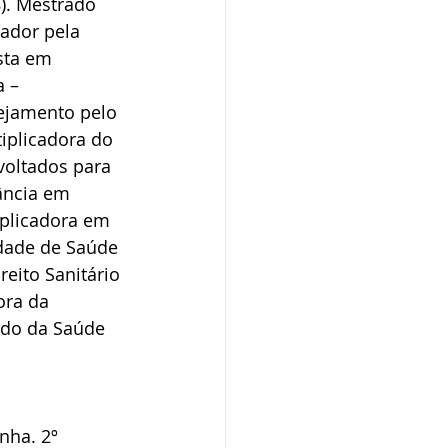
). Mestrado 
ador pela 
sta em 
 – 
ejamento pelo 
tiplicadora do 
voltados para 
ância em 
plicadora em 
ldade de Saúde 
eito Sanitário 
ra da 
tado da Saúde 
ha. 2º 