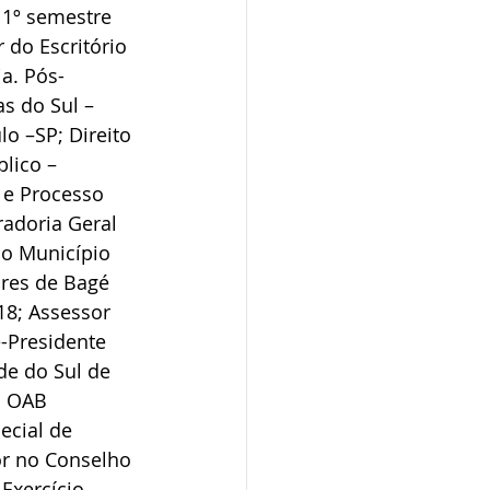
1º semestre 
do Escritório 
a. Pós-
s do Sul – 
o –SP; Direito 
lico – 
 e Processo 
adoria Geral 
o Município 
res de Bagé 
8; Assessor 
e-Presidente 
e do Sul de 
a OAB 
cial de 
or no Conselho 
Exercício 