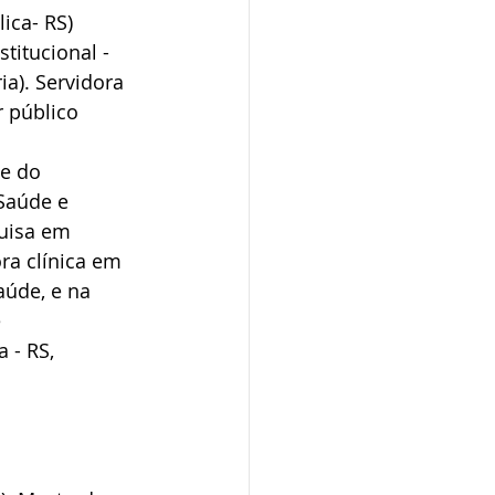
ica- RS) 
titucional - 
a). Servidora 
 público 
e do 
Saúde e 
quisa em 
ra clínica em 
aúde, e na 
 
 - RS, 