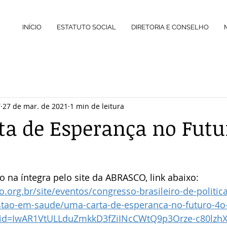
INÍCIO
ESTATUTO SOCIAL
DIRETORIA E CONSELHO
T
27 de mar. de 2021
1 min de leitura
a de Esperança no Futur
na íntegra pelo site da ABRASCO, link abaixo:
.org.br/site/eventos/congresso-brasileiro-de-politica
tao-em-saude/uma-carta-de-esperanca-no-futuro-4o
lid=IwAR1VtULLduZmkkD3fZiINcCWtQ9p3Orze-c80lzhX