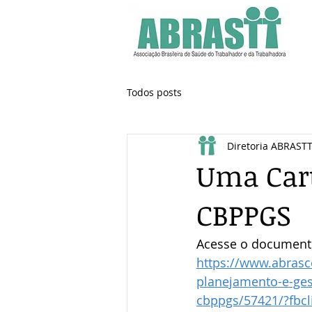
Todos posts
Diretoria ABRAST
Uma Cart
CBPPGS
Acesse o documento 
https://www.abrasco
planejamento-e-ges
cbppgs/57421/?fbc