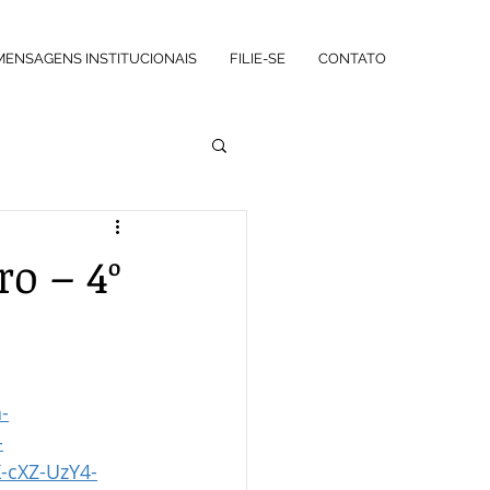
MENSAGENS INSTITUCIONAIS
FILIE-SE
CONTATO
o – 4º
-
-
-cXZ-UzY4-