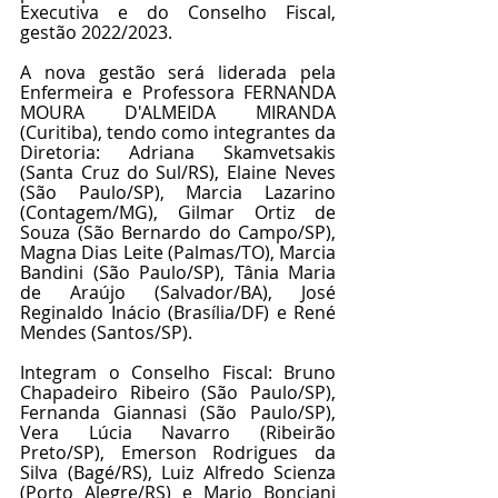
Executiva e do Conselho Fiscal, 
gestão 2022/2023.
A nova gestão será liderada pela 
Enfermeira e Professora FERNANDA 
MOURA D'ALMEIDA MIRANDA 
(Curitiba), tendo como integrantes da 
Diretoria: Adriana Skamvetsakis 
(Santa Cruz do Sul/RS), Elaine Neves 
(São Paulo/SP), Marcia Lazarino 
(Contagem/MG), Gilmar Ortiz de 
Souza (São Bernardo do Campo/SP), 
Magna Dias Leite (Palmas/TO), Marcia 
Bandini (São Paulo/SP), Tânia Maria 
de Araújo (Salvador/BA), José 
Reginaldo Inácio (Brasília/DF) e René 
Mendes (Santos/SP).
Integram o Conselho Fiscal: Bruno 
Chapadeiro Ribeiro (São Paulo/SP), 
Fernanda Giannasi (São Paulo/SP), 
Vera Lúcia Navarro (Ribeirão 
Preto/SP), Emerson Rodrigues da 
Silva (Bagé/RS), Luiz Alfredo Scienza 
(Porto Alegre/RS) e Mario Bonciani 